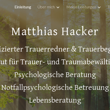
Einleitung
Über mich
Meine Leistungen
T
ip to main content
Skip to navigat
Matthias Hacker
fizierter Trauerredner & Trauerbeg
itut für Trauer- und Traumabewält
Psychologische
B
eratung
Notfallpsychologische Betreuung
Lebensberatung