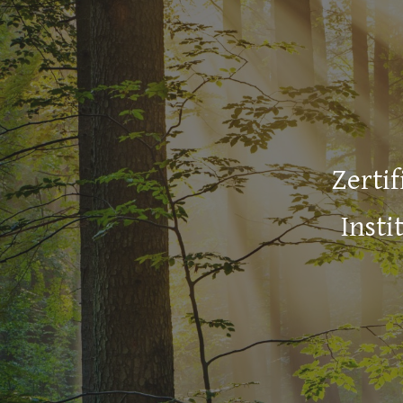
Sk
Zerti
Inst