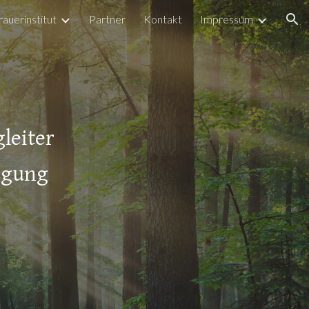
rauerinstitut
Partner
Kontakt
Impressum
ion
leiter
igung